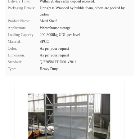
Delivery Time:
Within 20 days after deposit received.
Packaging Details:
Upright is Wrapped by bubble foam, others are packed by
carton
Product Name:
Metal Shelf
Application:
Wwarehouse storage
Loading Capacity:
200-3000kg UDL per level
Material:
SPCC
Color:
As per your request
Dimension:
As per your request
Standard:
Q/320581FHD001-2011
Type:
Heavy Duty