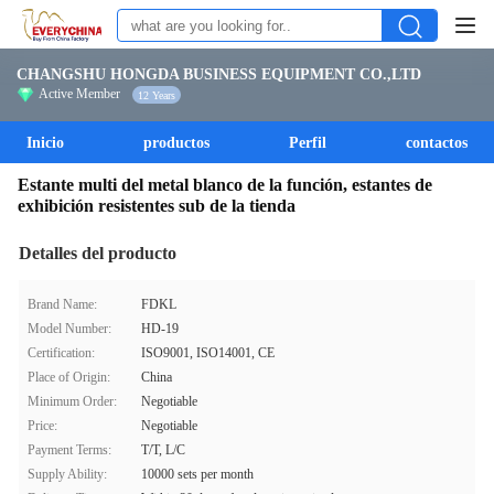
CHANGSHU HONGDA BUSINESS EQUIPMENT CO.,LTD
Active Member
12 Years
Inicio
productos
Perfil
contactos
Estante multi del metal blanco de la función, estantes de
exhibición resistentes sub de la tienda
Detalles del producto
Brand Name:
FDKL
Model Number:
HD-19
Certification:
ISO9001, ISO14001, CE
Place of Origin:
China
Minimum Order:
Negotiable
Price:
Negotiable
Payment Terms:
T/T, L/C
Supply Ability:
10000 sets per month