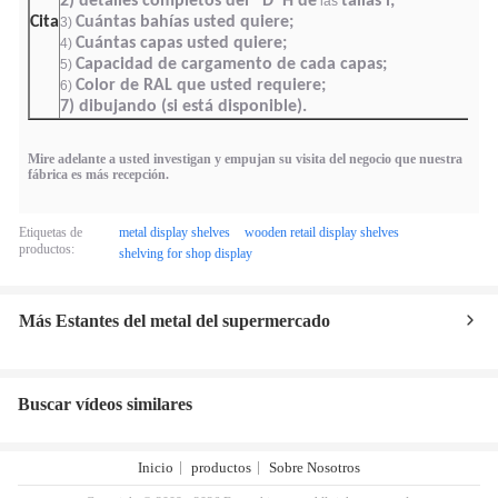
2) detalles completos del *D*H de
tallas l;
las
Cita
Cuántas bahías usted quiere;
3)
Cuántas capas usted quiere;
4)
Capacidad de cargamento de cada capas;
5)
Color de RAL que usted requiere;
6)
7) dibujando (si está disponible).
Mire adelante a usted investigan y empujan su visita del negocio que nuestra
fábrica es más recepción.
Etiquetas de
metal display shelves
wooden retail display shelves
productos:
shelving for shop display
Más Estantes del metal del supermercado
Buscar vídeos similares
Inicio
productos
Sobre Nosotros