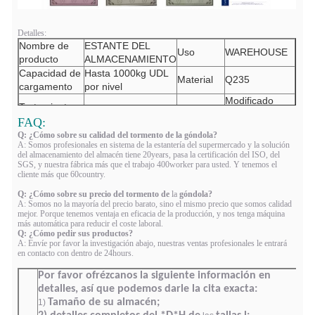
Detalles:
Nombre de
ESTANTE DEL
Uso
WAREHOUSE
producto
ALMACENAMIENTO
Capacidad de
Hasta 1000kg UDL
Material
Q235
cargamento
por nivel
Modificado
Tratamiento
Capa del polvo
Dimensión
para requisitos
superficial
FAQ:
particulares
Q: ¿Cómo sobre su calidad del tormento de la góndola?
Q/320581FHD004-
A: Somos profesionales en sistema de la estantería del supermercado y la solución
Estándar
Tipo
/
2009
del almacenamiento del almacén tiene 20years, pasa la certificación del ISO, del
SGS, y nuestra fábrica más que el trabajo 400worker para usted. Y tenemos el
cliente más que 60country.
Q: ¿Cómo sobre su precio del tormento de
la
góndola?
A: Somos no la mayoría del precio barato, sino el mismo precio que somos calidad
mejor. Porque tenemos ventaja en eficacia de la producción, y nos tenga máquina
más automática para reducir el coste laboral.
Q: ¿Cómo pedir sus productos?
A: Envíe por favor la investigación abajo, nuestras ventas profesionales le entrará
en contacto con dentro de 24hours.
Por favor ofrézcanos la siguiente información en
detalles, así que podemos darle la cita exacta:
Tamaño de su almacén;
1)