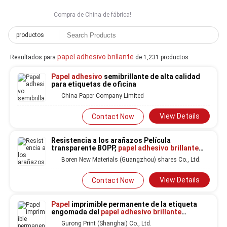
Compra de China de fábrica!
productos
papel adhesivo brillante
Resultados para
de 1,231 productos
Papel adhesivo
semibrillante de alta calidad
para etiquetas de oficina
China Paper Company Limited
View Details
Contact Now
Resistencia a los arañazos Película
transparente BOPP,
papel adhesivo brillante
espesor de
papel
36 u
Boren New Materials (Guangzhou) shares Co., Ltd.
View Details
Contact Now
Papel
imprimible permanente de la etiqueta
engomada del
papel adhesivo brillante
inalterable CMYK
Gurong Print (Shanghai) Co., Ltd.