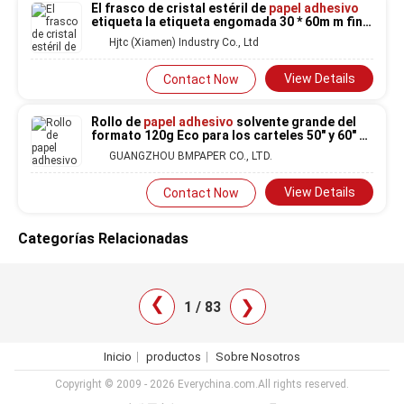
El frasco de cristal estéril de
papel adhesivo
etiqueta la etiqueta engomada 30 * 60m m final
brillante
Hjtc (Xiamen) Industry Co., Ltd
View Details
Contact Now
Rollo de
papel adhesivo
solvente grande del
formato 120g Eco para los carteles 50" y 60" x
los 50m
GUANGZHOU BMPAPER CO., LTD.
View Details
Contact Now
Categorías Relacionadas
❯
❯
1 / 83
Inicio
productos
Sobre Nosotros
Copyright © 2009 - 2026 Everychina.com.All rights reserved.