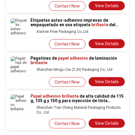
View Details
Contact Now
Etiquetas autas-adhesivo impresas de
empaquetado en una etiqueta
brillante
del
papel
de la laminación del rollo
Xiamen Finer Packaging Co.,Ltd
View Details
Contact Now
Pegatinas de
papel adhesivo
de laminación
brillante
Shenzhen MingLi Cai (ZJH) Packaging Co., Ltd
View Details
Contact Now
Papel adhesivo brillante
de alta calidad de 115
g, 135 g y 150 g para inyección de tinta
resistente al agua
Shenzhen Tian Cheng Material Packaging Products
Co., Ltd.
View Details
Contact Now