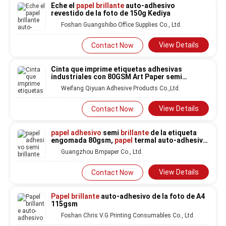
Eche el
papel brillante
auto-adhesivo
revestido de la foto de 150g Kediya
Foshan Guangshibo Office Supplies Co., Ltd.
View Details
Contact Now
Cinta que imprime etiquetas adhesivas
industriales con 80GSM Art Paper semi
brillante
Weifang Qiyuan Adhesive Products Co.,Ltd.
View Details
Contact Now
papel adhesivo
semi
brillante
de la etiqueta
engomada 80gsm,
papel
termal auto-adhesivo
para la etiqueta de la medicina
Guangzhou Bmpaper Co., Ltd.
View Details
Contact Now
Papel brillante
auto-adhesivo de la foto de A4
115gsm
Foshan Chris V.G Printing Consumables Co., Ltd.