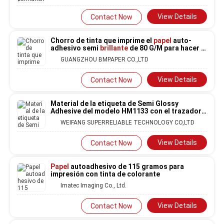
View Details
Contact Now
Chorro de tinta que imprime el
papel
auto-
adhesivo semi
brillante
de 80 G/M para hacer la
etiqueta del producto
GUANGZHOU BMPAPER CO.,LTD
View Details
Contact Now
Material de la etiqueta de Semi Glossy
Adhesive del modelo HM1133 con el trazador
de líneas blanco del
papel
cristal del
WEIFANG SUPERRELIABLE TECHNOLOGY CO,LTD
pegamento de Hotmelt
View Details
Contact Now
Papel
autoadhesivo de 115 gramos para
impresión con tinta de colorante
Imatec Imaging Co., Ltd.
View Details
Contact Now