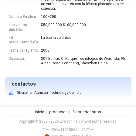
un varón a un varón con la fábrica plateada oro del
conector,
Número Emplear:
100~200
Las ventas
$50,000,000-$100,000,000
anuales:
<{t
La buena voluntad
msg='Brand(s):'}>
Fecha de registro:
2008
Dirección:
301 Edificio C, Parque Tecnológico de Weixinda, 95
Ainan Road, Longgang, Shenzhen China.
contactos
Shenzhen Aonixun Technology Co., Ltd
Inicio
productos
Sobre Nosotros
Copyright © 2009 - 2026 Everychina.com.All rights reserved.
京公网安备11010502046171号