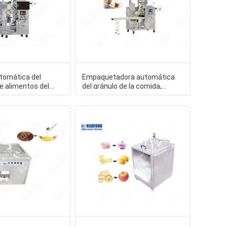
tomática del
Empaquetadora automática
e alimentos del
del gránulo de la comida,
able para la
empaquetadora multi de la