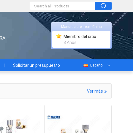
Manufacturer from China
Miembro del sitio
RA
8 Años
Solicitar un presupuesto
Español
»
Ver más