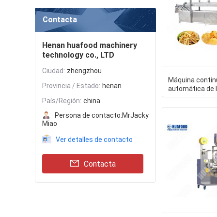
Contacta
Henan huafood machinery
technology co., LTD
Ciudad:
zhengzhou
Máquina contin
Provincia / Estado:
henan
automática de l
bocados, patata
País/Región:
china
Persona de contacto:
MrJacky
Miao
Ver detalles de contacto
Contacta