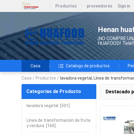
Productos
proveedores
Sign in
Henan huaf
¡NO COMPRE UN
HUAFOOD! Teléf
Casa
Catalogo de productos
Per
Casa
/
Productos
/
lavadora vegetal, Línea de transformac
Categorías de Producto
Destacado 
lavadora vegetal
[501]
Línea de transformación de fruta
y verdura
[160]