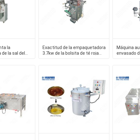
ta la
Exactitud de la empaquetadora
Máquina au
e la sal del
3.7kw de la bolsita de té roja
envasado d
tadora del café
sana alta
acero inoxid