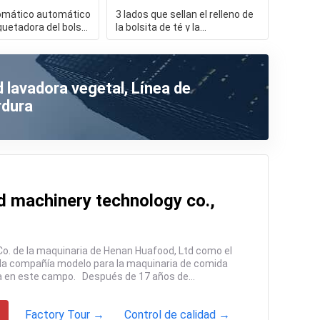
omático automático
3 lados que sellan el relleno de
uetadora del bolso
la bolsita de té y la
na de
empaquetadora del té de
 lavadora vegetal, Línea de
rdura
 machinery technology co.,
eficiente avanzada y alta en este campo. Después de 17 años de...
Factory Tour →
Control de calidad →