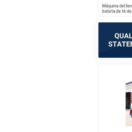
Máquina del llen
bolsita de té de
empaquetadora 
té