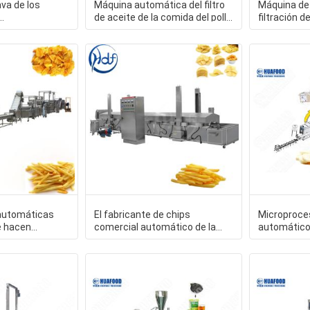
ava de los
Máquina automática del filtro
Máquina de l
de aceite de la comida del pollo
filtración 
de la fruta y
frito de la m
del filtro de
 automáticas
El fabricante de chips
Microproce
e hacen
comercial automático de la
automático
de calefacción
patata, papases fritas de la
proceso de 
microproce