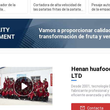
ador de la
Cortadora de alta velocidad de
Pesaje aut
 la
las patatas fritas de la patata
de la empaq
de la bolsa del
de los alimentos
de la máqui
Vamos a proporcionar calidad
transformación de fruta y ve
Henan huafood
LTD
Desde 2001, tecnología Co. de la maquinaria de Henan Huafood, Ltd como el
fabricante profesional y la compañía modelo para la maquinaria de comida
Contacta