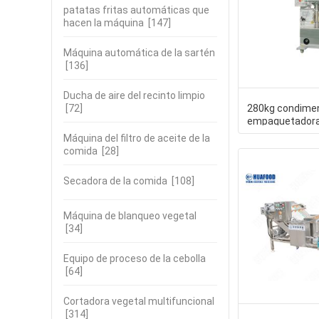
patatas fritas automáticas que
hacen la máquina
[147]
Máquina automática de la sartén
[136]
Ducha de aire del recinto limpio
[72]
280kg condimen
empaquetadora d
polvo, empaque
Máquina del filtro de aceite de la
comida
[28]
Secadora de la comida
[108]
Máquina de blanqueo vegetal
[34]
Equipo de proceso de la cebolla
[64]
Cortadora vegetal multifuncional
[314]