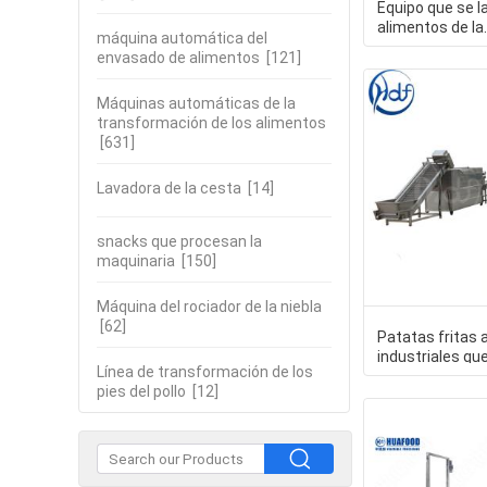
Equipo que se l
alimentos de la
máquina automática del
transformación 
envasado de alimentos
[121]
verdura
Máquinas automáticas de la
transformación de los alimentos
[631]
Lavadora de la cesta
[14]
snacks que procesan la
maquinaria
[150]
Máquina del rociador de la niebla
[62]
Patatas fritas
industriales qu
Línea de transformación de los
máquina el ISO 
pies del pollo
[12]