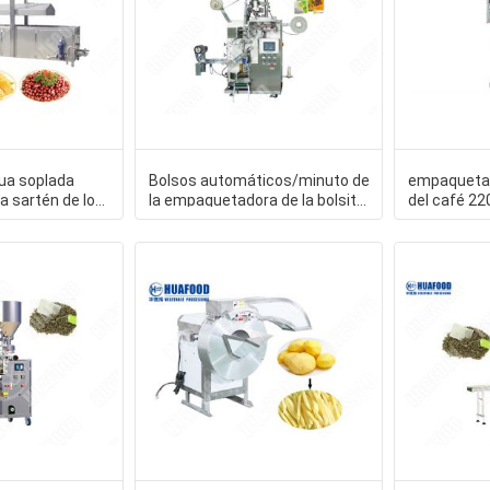
ua soplada
Bolsos automáticos/minuto de
empaqueta
a sartén de los
la empaquetadora de la bolsita
del café 22
s fritas
de té de la
película de