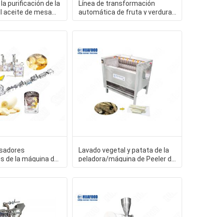
a purificación de la
Línea de transformación
del aceite de mesa
automática de fruta y verdura
rebanadora de las patatas
sadores
Lavado vegetal y patata de la
s de la máquina de
peladora/máquina de Peeler de
los
la cúrcuma/de la
sadores