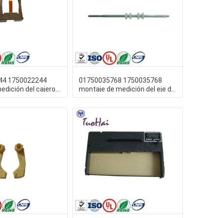
44 1750022244
01750035768 1750035768
edición del cajero
montaje de medición del eje del
de Wincor de la
grueso de Wincor CMD V4