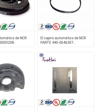
utomático de NCR
El cajero automático de NCR
-0005208
PARTE 445-0646307
 correa del
445064307 correa de impulsión
de