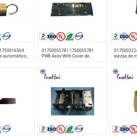
01750016564
01750055781 1750055781
017500222
ro automático
PWB Assy With Cover de
piezas de m
esorte
Wincor CMD
automático 