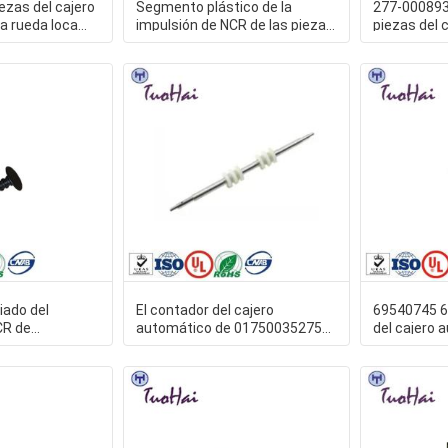
ezas del cajero
Segmento plástico de la
277-00089
a rueda loca
impulsión de NCR de las piezas
piezas del 
el
del cajero automático del
de NCR tra
iado del
El contador del cajero
69540745 6
CR de
automático de 01750035275
del cajero 
NCR del
1750035275 Wincor gira el
Idler Wincor 