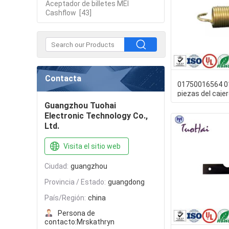
Aceptador de billetes MEI
Cashflow
[43]
Contacta
01750016564 
piezas del caje
de Wincor del r
Guangzhou Tuohai
Electronic Technology Co.,
Ltd.
Visita el sitio web
Ciudad:
guangzhou
Provincia / Estado:
guangdong
País/Región:
china
Persona de
contacto:
Mrskathryn