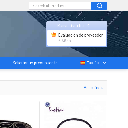
Manufacturer from China
Evaluación de proveedor
6 Años
Solicitar un presupuesto
Español
»
Ver más