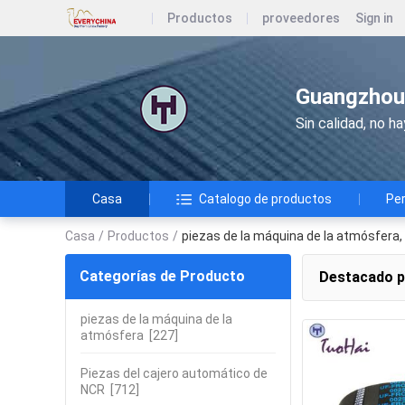
Productos
proveedores
Sign in
Guangzhou 
Sin calidad, no h
Casa
Catalogo de productos
Per
Casa
/
Productos
/
piezas de la máquina de la atmósfera,
Categorías de Producto
Destacado 
piezas de la máquina de la
atmósfera
[227]
Piezas del cajero automático de
NCR
[712]