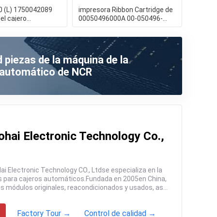
 (L) 1750042089
impresora Ribbon Cartridge de
el cajero
00050496000A 00-050496-
 de Wincor del
000A Diebold IX PRP
 piezas de la máquina de la
o automático de NCR
hai Electronic Technology Co.,
Factory Tour →
Control de calidad →