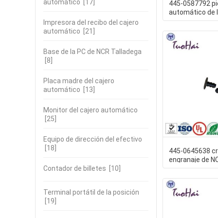
automático
[17]
445-0587792 pi
automático de l
36Tx18W NCR d
Impresora del recibo del cajero
automático
[21]
Base de la PC de NCR Talladega
[8]
Placa madre del cajero
automático
[13]
Monitor del cajero automático
[25]
Equipo de dirección del efectivo
[18]
445-0645638 cr
engranaje de N
Contador de billetes
[10]
4450645638 de 
Engranaje
Terminal portátil de la posición
[19]