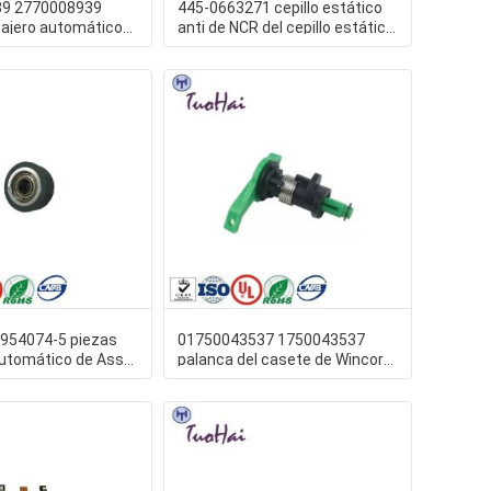
39 2770008939
445-0663271 cepillo estático
cajero automático
anti de NCR del cepillo estático
nsportan mitad
de 4450663271 NCR
954074-5 piezas
01750043537 1750043537
automático de Assy
palanca del casete de Wincor
del rodillo
CMD de las piezas de la m