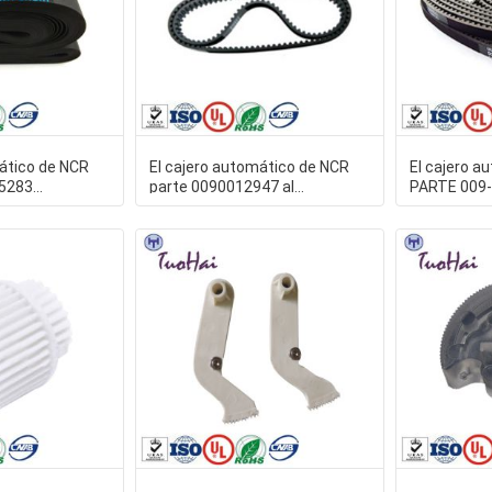
mático de NCR
El cajero automático de NCR
El cajero a
5283
parte 0090012947 al
PARTE 009
ansport Belt de
presentador Synchronous Belt
0090005208
de
almacén de