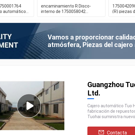
1750001764
encaminamiento R Disco-
1750042090
ro automático
interno de 1750058042
(R) piezas d
 primavera de
01750058042 Wincor Nixdorf
automático
cierre
Vamos a proporcionar calidad
atmósfera, Piezas del cajer
Guangzhou Tuo
Ltd.
Cajero automático Tuo Hai Electronic Technology CO., Ltdse especializa en la
fabricación de repuestos para cajeros automáticos.Fundada en 2005en China,
Tuohai suministra nuevos módulos originales, reacondicionados y usados, así
como...
Contacta