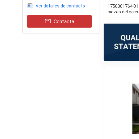
Ver detalles de contacto
1750001764 0
piezas del caje
de Wincor de la
Contacta