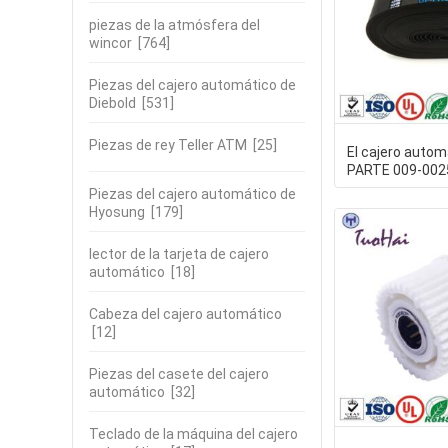
piezas de la atmósfera del
wincor
[764]
Piezas del cajero automático de
Diebold
[531]
Piezas de rey Teller ATM
[25]
El cajero auto
PARTE 009-002
presentador Tr
Piezas del cajero automático de
NCR
Hyosung
[179]
lector de la tarjeta de cajero
automático
[18]
Cabeza del cajero automático
[12]
Piezas del casete del cajero
automático
[32]
Teclado de la máquina del cajero