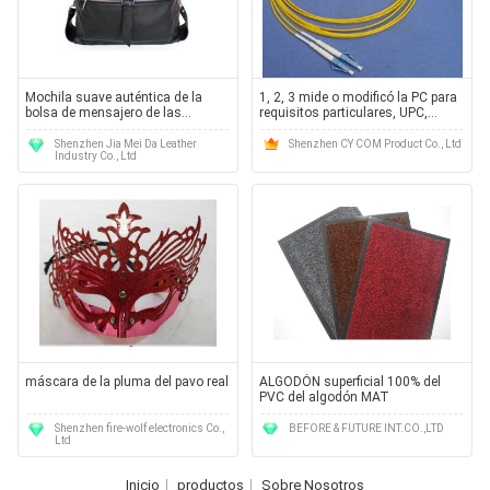
Mochila suave auténtica de la
1, 2, 3 mide o modificó la PC para
bolsa de mensajero de las
requisitos particulares, UPC,
aplicaciones del cuero 3
pérdida de vuelta del DB del
cordón de remiendo de la fibra
Shenzhen Jia Mei Da Leather
Shenzhen CY COM Product Co., Ltd
Industry Co., Ltd
óptica de APC LC SM ≥45
máscara de la pluma del pavo real
ALGODÓN superficial 100% del
PVC del algodón MAT
Shenzhen fire-wolf electronics Co.,
BEFORE & FUTURE INT.CO.,LTD
Ltd
Inicio
productos
Sobre Nosotros