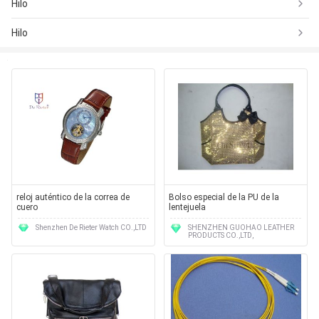
Hilo
Hilo
reloj auténtico de la correa de
Bolso especial de la PU de la
cuero
lentejuela
Shenzhen De Rieter Watch CO.,LTD
SHENZHEN GUOHAO LEATHER
PRODUCTS CO.,LTD,