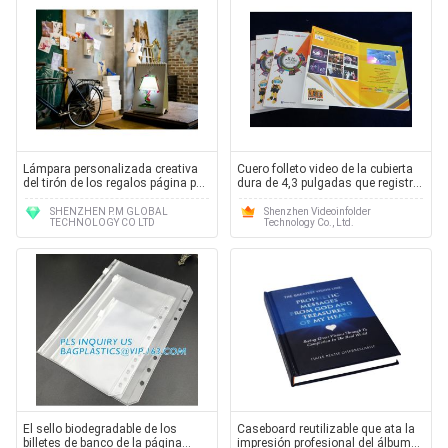
Lámpara personalizada creativa
Cuero folleto video de la cubierta
del tirón de los regalos página por
dura de 4,3 pulgadas que registra
página
y que recarga CMYK
SHENZHEN P.M GLOBAL
Shenzhen Videoinfolder
TECHNOLOGY CO LTD
Technology Co., Ltd.
El sello biodegradable de los
Caseboard reutilizable que ata la
billetes de banco de la página
impresión profesional del álbum