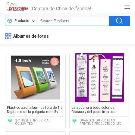
Compra de China de fábrica!
Products
Álbumes de fotos
Plástico azul álbum de foto de 1,5
La aduana a todo color de
Digitaces de la pulgada mini 5v
Glossory del papel impresa
USB Windows Vista/7 y Apple
etiqueta la señal de la foto de la
lectura
Q-YING (HK) INDUSTRIAL
GUANGZHOU RED FLAG
CO.,LIMITED
PRINTING PRODUCTS CO.,LTD.