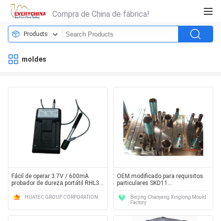
Compra de China de fábrica!
Products
moldes
Fácil de operar 3.7V / 600mA
OEM modificado para requisitos
probador de dureza portátil RHL30
particulares SKD11
para morir cavidad de moldes
600*450*350m m solos/cavidad
multi que perfora sellando el
HUATEC GROUP CORPORATION
Beijing Chaoyang Xinglong Mould
Factory
molde