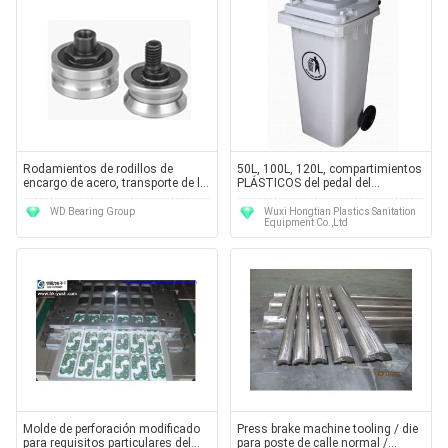
Rodamientos de rodillos de
50L, 100L, 120L, compartimientos
encargo de acero, transporte de la
PLÁSTICOS del pedal del
matanza del Cruzar-rodillo
compartimiento del Wheelie de las
papeleras de reciclaje 240L
WD Bearing Group
Wuxi Hongtian Plastics Sanitation
Equipment Co.,Ltd
moldean
Molde de perforación modificado
Press brake machine tooling / die
para requisitos particulares del
para poste de calle normal /