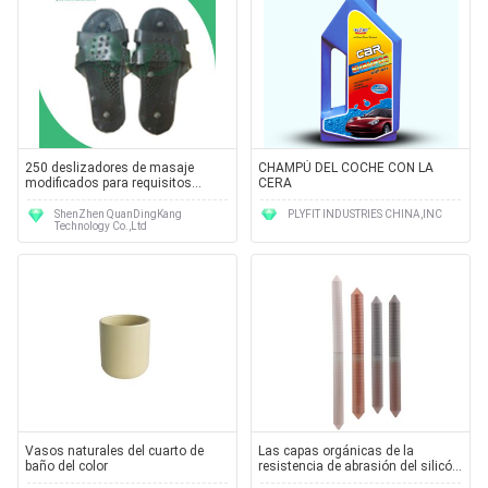
250 deslizadores de masaje
CHAMPÚ DEL COCHE CON LA
modificados para requisitos
CERA
particulares 80m m Improve del ×
que duerme y aflojan la tensión
ShenZhen QuanDingKang
PLYFIT INDUSTRIES CHINA,INC
Technology Co.,Ltd
del nervio
Vasos naturales del cuarto de
Las capas orgánicas de la
baño del color
resistencia de abrasión del silicón
aplican el arrugador del pelo y a