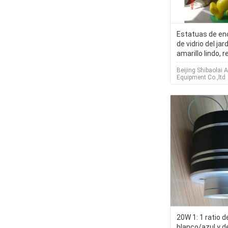
Estatuas de enc
de vidrio del jar
amarillo lindo, r
corrosión
Beijing Shibaolai
Equipment Co.,ltd
20W 1: 1 ratio d
blanco/azul y 