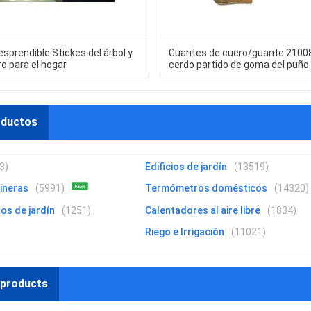
sprendible Stickes del árbol y
Guantes de cuero/guante 21008
ro para el hogar
cerdo partido de goma del puño 
dedo índice de trabajo del jardín
oductos
3)
Edificios de jardín
(13519)
ineras
(5991)
Termómetros domésticos
(14320)
NEW
os de jardín
(1251)
Calentadores al aire libre
(1834)
)
Riego e Irrigación
(11021)
 products