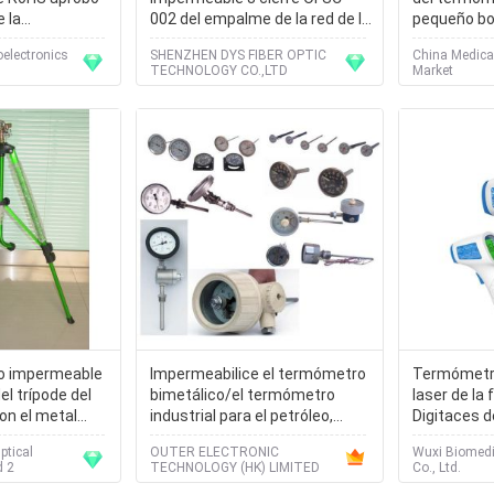
e la
002 del empalme de la red de la
pequeño bol
del agua dulce
fibra óptica de 415 de x 200 x
electronics
SHENZHEN DYS FIBER OPTIC
China Medica
de 105m m
TECHNOLOGY CO.,LTD
Market
go impermeable
Impermeabilice el termómetro
Termómetro 
el trípode del
bimetálico/el termómetro
laser de la
n el metal
industrial para el petróleo,
Digitaces d
e
producto químico, maquinaria
ptical
OUTER ELECTRONIC
Wuxi Biomedi
Instrument Co., Ltd 2
TECHNOLOGY (HK) LIMITED
Co., Ltd.