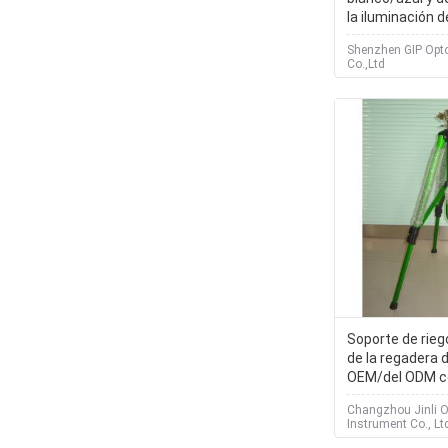
la iluminación d
característica 
Shenzhen GIP Opto
Co.,Ltd
Soporte de rie
de la regadera d
OEM/del ODM co
robusto, durabl
Changzhou Jinli O