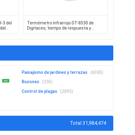
-3 del
Termómetro infrarrojo DT-8530 de
Nema 11 
del
Digitaces, tiempo de respuesta y
híbrido c
longitud de onda 500ms y (8-14) um
para la f
Paisajismo de jardines y terrazas
(6030)
Buzones
(236)
NEW
Control de plagas
(2093)
Total 31,984,474