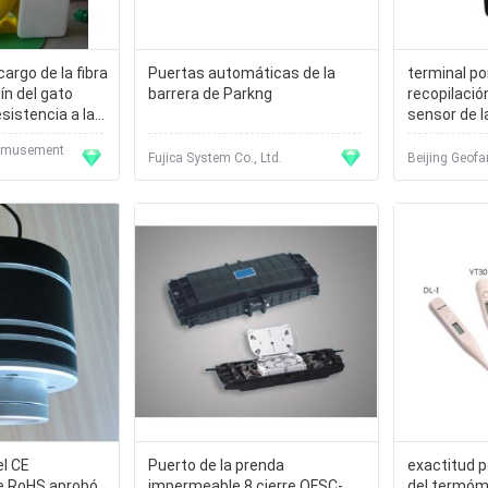
argo de la fibra
Puertas automáticas de la
terminal por
dín del gato
barrera de Parkng
recopilació
esistencia a la
sensor de 
3.5inch TFT
 Amusement
temperatur
Fujica System Co., Ltd.
Beijing Geofa
el CE
Puerto de la prenda
exactitud p
de RoHS aprobó
impermeable 8 cierre OFSC-
del termóme