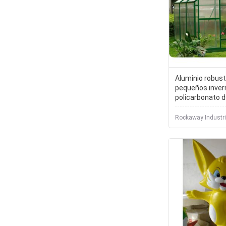
Aluminio robust
pequeños inver
policarbonato de
Gemelo-pared 
Rockaway Industria