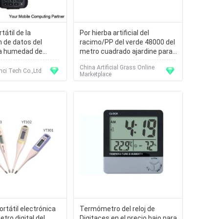
tátil de la
Por hierba artificial del
n de datos del
racimo/PP del verde 48000 del
la humedad de
metro cuadrado ajardine para
 LCD para la
la piscina
China Artificial Grass Online
a del invernadero
nci Tech Co.,Ltd
Marketplace
ortátil electrónica
Termómetro del reloj de
tro digital del
Digitaces en el precio bajo para