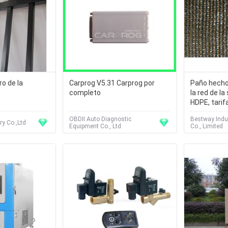
o de la
Carprog V5.31 Carprog por
Paño hecho
completo
la red de l
HDPE, tarifa
la sombra
OBDII Auto Diagnostic
Bestway Indus
ry Co.,Ltd
Equipment Co., Ltd
Co., Limited