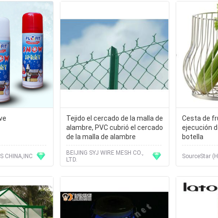
eve
Tejido el cercado de la malla de
Cesta de fru
alambre, PVC cubrió el cercado
ejecución d
de la malla de alambre
botella
BEIJING SYJ WIRE MESH CO.,
S CHINA,INC
SourceStar (H
LTD.