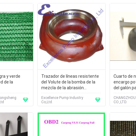
gra y verde
Trazador de líneas resistente
Cuarto de n
d de la
del Volute de la bomba de la
encargo pot
mezcla de la abrasión
del galón p
soportable
Longsheng
Excellence Pump Industry
CHANGZHOU 
Ltd
Co,Ltd.
CO.,LTD.