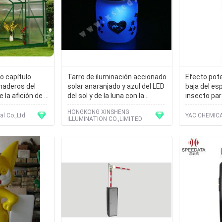
o capítulo
Tarro de iluminación accionado
Efecto pote
naderos del
solar anaranjado y azul del LED
baja del es
 la afición de la
del sol y de la luna con la
insecto par
de 10m m
pintura de la mano
vuelo de l
HONGKONG XINSHENG
l Co.,Ltd.
YAC CHEMICA
ILLUMINATION CO.,LIMITED