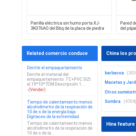
Parrilla eléctrica sin humo porta XJ-
Pared de
3K076AO del Bbq de la placa de piedra
del pája
Related comercio conduce
China los pr
Derrite el empaquetamiento
barbacoa
(303
Derrite el material del
empaquetamiento: TC+PVC SIZI:
Macetas y Jard
el 19*10*7CM Descripción 1...
-
(Vender)
Otros suministr
Sombra
(4704
Tiempo de calentamiento menos
alcoholímetro de la respiración de
10 de s de la energía baja
Digitaces de la extremidad
Tiempo de calentamiento menos
Hina feature
alcoholímetro de la respiración de
10 de s de la ...