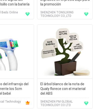
sillo con la batería
la promoción
l Beds Online
SHENZHEN TONGLIXING
TECHNOLOGY CO.,LTD
del infrarrojo del
El árbol blanco de la nota de
 frente los 5cm
Qualy florece con el material
el bebé
del ABS
cal Technology
SHENZHEN P.M GLOBAL
TECHNOLOGY CO LTD