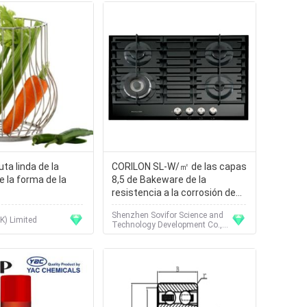
ta linda de la
CORILON SL-W/㎡ de las capas
e la forma de la
8,5 de Bakeware de la
resistencia a la corrosión de
M/cobertura teórica del ㎏
Shenzhen Sovifor Science and
K) Limited
Technology Development Co.,
Ltd