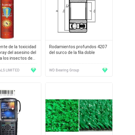
nte de la toxicidad
Rodamientos profundos 4207
pray del asesino del
del surco de la fila doble
a los insectos de
a matanza
LS LIMITED
WD Bearing Group