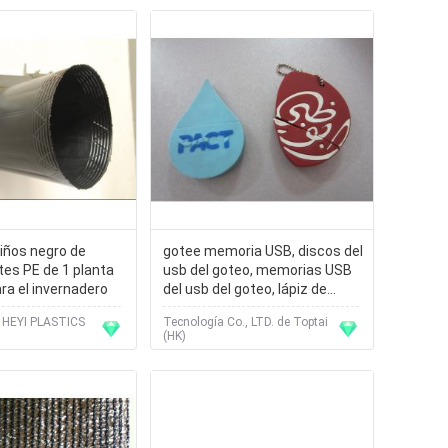
iños negro de
gotee memoria USB, discos del
es PE de 1 planta
usb del goteo, memorias USB
ara el invernadero
del usb del goteo, lápiz de
memoria del usb del goteo
HEYI PLASTICS
Tecnología Co., LTD. de Toptai
(HK)