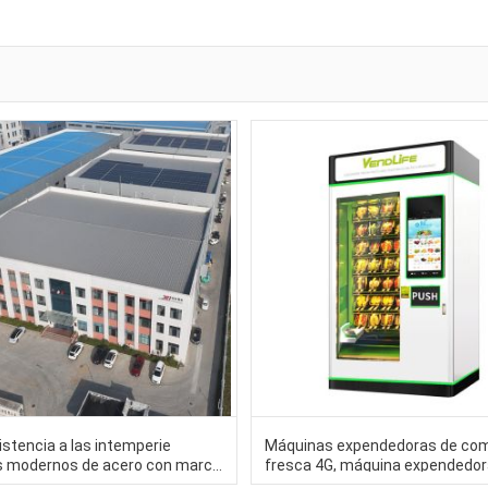
istencia a las intemperie
Máquinas expendedoras de co
os modernos de acero con marco
fresca 4G, máquina expendedor
cción industrial de acero
zumo de naranja fresco 60HZ 