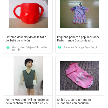
Sistema descolorido de la taza
Pequeña princesa popular Dance
del bebé del silicón
Performance Customized
Character viste los vestidos
Guangzhou Ealajane Silicone Tech.
Shenzhen Sumngai Toys Co.,Ltd
Co., Ltd.
Forme 7GG anti - Pilling, suéteres
Shih Tzu, barro amasado,
de la cachemira del cuello en v sin
sudaderas con capucha
la manga para los niños
personalizadas Cutomized del