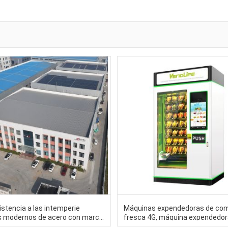
istencia a las intemperie
Máquinas expendedoras de co
os modernos de acero con marco
fresca 4G, máquina expendedor
cción industrial de acero
zumo de naranja fresco 60HZ 